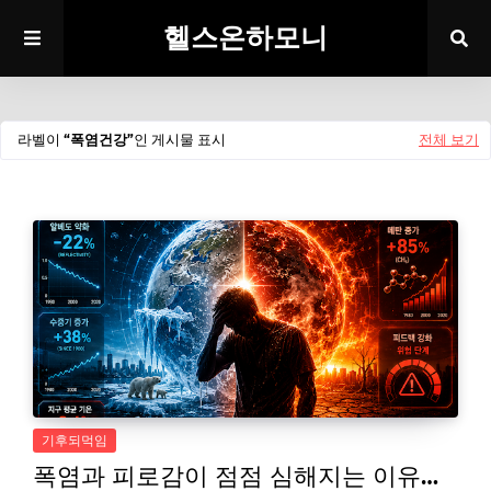
헬스온하모니
라벨이
폭염건강
인 게시물 표시
전체 보기
기후되먹임
폭염과 피로감이 점점 심해지는 이유…