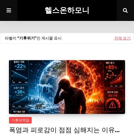
헬스온하모니
라벨이
기후위기
인 게시물 표시
전체 보기
기후되먹임
폭염과 피로감이 점점 심해지는 이유…