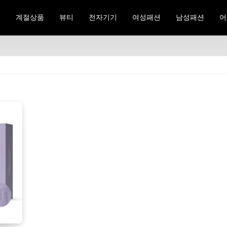
료
계절상품
뷰티
전자기기
여성패션
남성패션
어