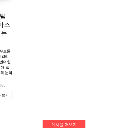
스팀
마스
 눈
수수료를
 데일리
벤더향,
 왜 필
심해 눈의
2025
 보기
게시물 더보기