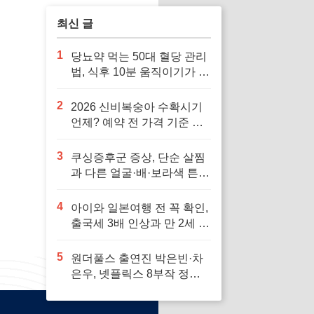
최신 글
1
당뇨약 먹는 50대 혈당 관리
법, 식후 10분 움직이기가 답
입니다
2
2026 신비복숭아 수확시기
언제? 예약 전 가격 기준 모
르면 잘못 삽니다
3
쿠싱증후군 증상, 단순 살찜
과 다른 얼굴·배·보라색 튼살
신호 7가지
4
아이와 일본여행 전 꼭 확인,
출국세 3배 인상과 만 2세 미
만 면제 기준
5
원더풀스 출연진 박은빈·차
은우, 넷플릭스 8부작 정보
빠르게 확인