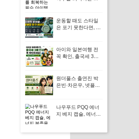
수 아이템
운동할 때도 스타일
은 포기 못한다면, 스
와치 로열팝 포켓워
치
아이와 일본여행 전
꼭 확인, 출국세 3배
인상과 만 2세 미만
면제 기준
원더풀스 출연진 박
은빈·차은우, 넷플릭
스 8부작 정보 빠르게
확인
나우푸드 PQQ 에너
지 베지 캡슐, 에너지
부족을 느끼는 모든
이에게 필요한 영양
제