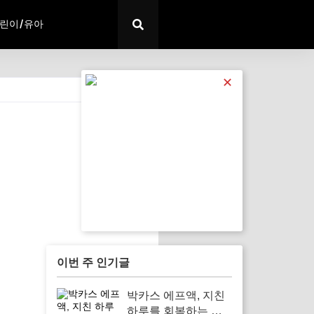
린이/유아
✕
전체 보기
이번 주 인기글
박카스 에프액, 지친
하루를 회복하는 필