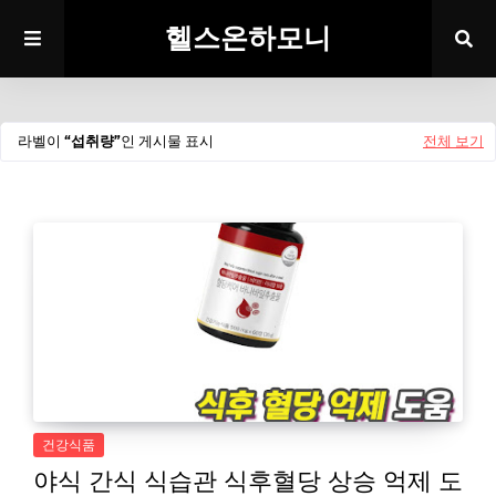
헬스온하모니
라벨이
섭취량
인 게시물 표시
전체 보기
건강식품
야식 간식 식습관 식후혈당 상승 억제 도