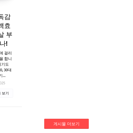
독감
액효
살 부
나!
에 걸리
을 합니
되기도
, 30대
 기…
025
 보기
게시물 더보기