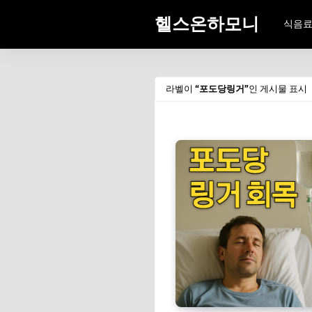
헬스온하모니
식음
라벨이
포도당링거
인 게시물 표시