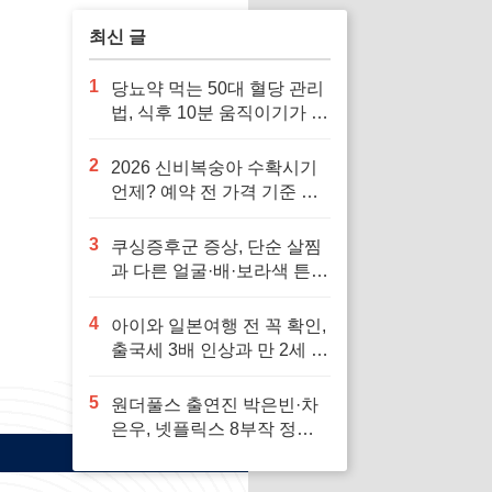
최신 글
1
당뇨약 먹는 50대 혈당 관리
법, 식후 10분 움직이기가 답
입니다
2
2026 신비복숭아 수확시기
언제? 예약 전 가격 기준 모
르면 잘못 삽니다
3
쿠싱증후군 증상, 단순 살찜
과 다른 얼굴·배·보라색 튼살
신호 7가지
4
아이와 일본여행 전 꼭 확인,
출국세 3배 인상과 만 2세 미
만 면제 기준
5
원더풀스 출연진 박은빈·차
은우, 넷플릭스 8부작 정보
빠르게 확인