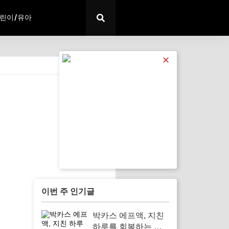
린이/유아
✕
전체 보기
이번 주 인기글
박카스 에프액, 지친
하루를 회복하는 필