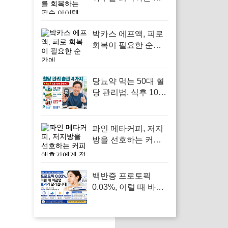
수 아이템
박카스 에프액, 피로
회복이 필요한 순간
에
당뇨약 먹는 50대 혈
당 관리법, 식후 10분
움직이기가 답입니다
파인 메타커피, 저지
방을 선호하는 커피
애호가에게 적합
백반증 프로토픽
0.03%, 이럴 때 바르
면 효과보다 자극이
먼저 옵니다