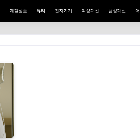
료
계절상품
뷰티
전자기기
여성패션
남성패션
어