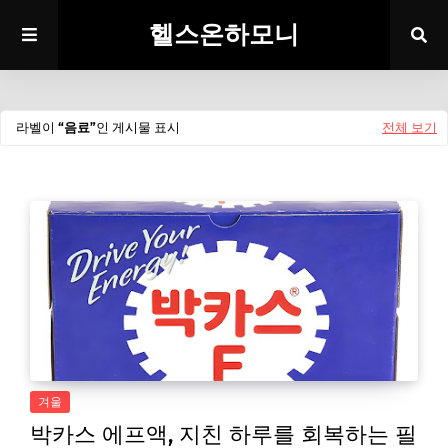
헬스온하모니
라벨이
음료
인 게시물 표시
전체 보기
겨울
박카스 에프액, 지친 하루를 회복하는 필