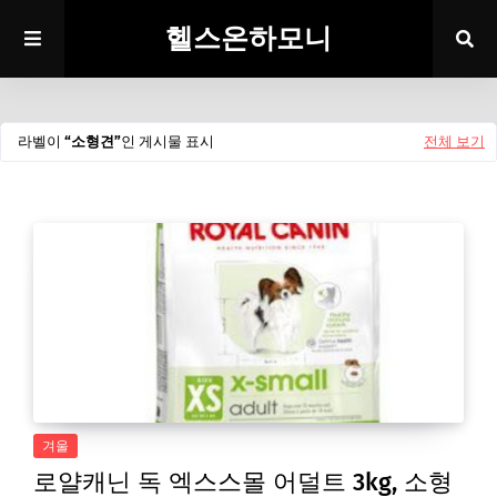
헬스온하모니
라벨이
소형견
인 게시물 표시
전체 보기
겨울
로얄캐닌 독 엑스스몰 어덜트 3kg, 소형