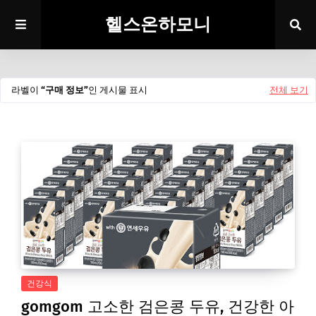
헬스온하모니
라벨이
구매 정보
인 게시물 표시
전체 보기
건강식
gomgom 고소한 검은콩 두유, 건강한 아