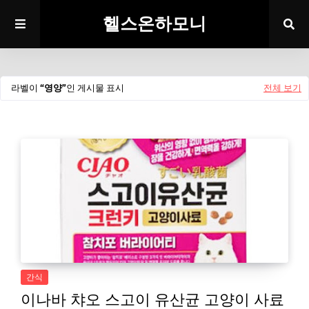
헬스온하모니
라벨이
영양
인 게시물 표시
전체 보기
간식
이나바 챠오 스고이 유산균 고양이 사료