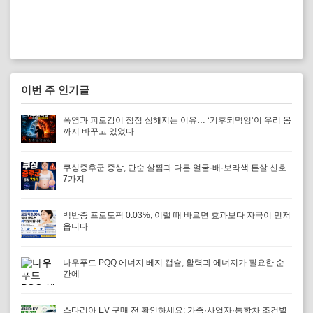
이번 주 인기글
폭염과 피로감이 점점 심해지는 이유… ‘기후되먹임’이 우리 몸
까지 바꾸고 있었다
쿠싱증후군 증상, 단순 살찜과 다른 얼굴·배·보라색 튼살 신호
7가지
백반증 프로토픽 0.03%, 이럴 때 바르면 효과보다 자극이 먼저
옵니다
나우푸드 PQQ 에너지 베지 캡슐, 활력과 에너지가 필요한 순
간에
스타리아 EV 구매 전 확인하세요: 가족·사업자·통학차 조건별