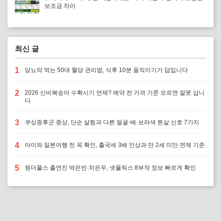
보조금 차이
최신 글
1
당뇨약 먹는 50대 혈당 관리법, 식후 10분 움직이기가 답입니다
2
2026 신비복숭아 수확시기 언제? 예약 전 가격 기준 모르면 잘못 삽니
다
3
쿠싱증후군 증상, 단순 살찜과 다른 얼굴·배·보라색 튼살 신호 7가지
4
아이와 일본여행 전 꼭 확인, 출국세 3배 인상과 만 2세 미만 면제 기준
5
원더풀스 출연진 박은빈·차은우, 넷플릭스 8부작 정보 빠르게 확인