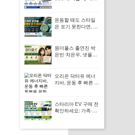
면 효과보다 자극이
먼저 옵니다
운동할 때도 스타일
은 포기 못한다면, 스
와치 로열팝 포켓워
치
원더풀스 출연진 박
은빈·차은우, 넷플릭
스 8부작 정보 빠르게
확인
오리온 닥터유 에너
지바, 운동 후 빠른 회
복을 위한 에너지 보
충
스타리아 EV 구매 전
확인하세요: 가족·사
업자·통학차 조건별
보조금 차이