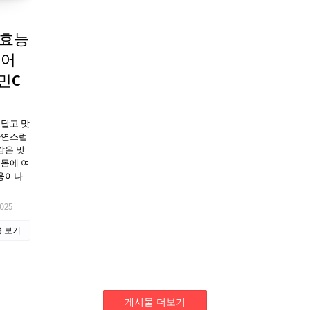
 효능
이어
민C
 달고 맛
자연스럽
감은 맛
 몸에 여
작용이나
2025
 보기
게시물 더보기