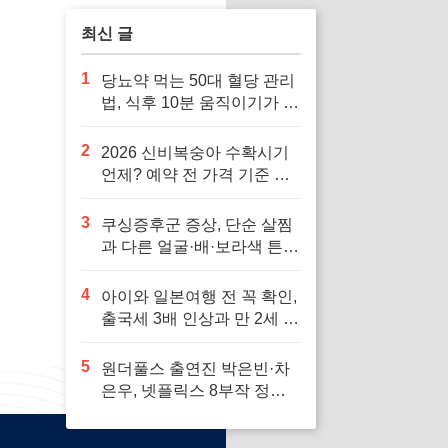
최신 글
1
당뇨약 먹는 50대 혈당 관리
법, 식후 10분 움직이기가 답
입니다
2
2026 신비복숭아 수확시기
언제? 예약 전 가격 기준 모
르면 잘못 삽니다
3
쿠싱증후군 증상, 단순 살찜
과 다른 얼굴·배·보라색 튼살
신호 7가지
4
아이와 일본여행 전 꼭 확인,
출국세 3배 인상과 만 2세 미
만 면제 기준
5
원더풀스 출연진 박은빈·차
은우, 넷플릭스 8부작 정보
빠르게 확인