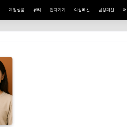
료
계절상품
뷰티
전자기기
여성패션
남성패션
어
시