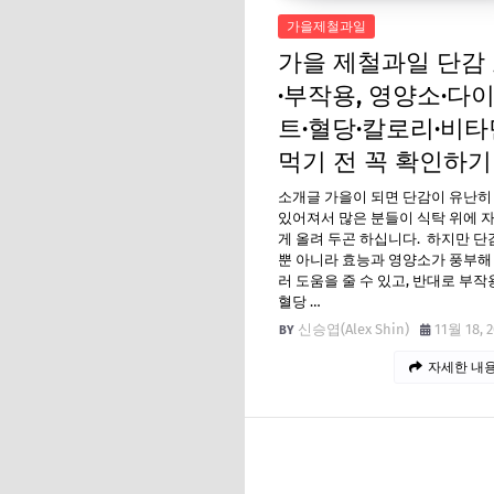
가을제철과일
가을 제철과일 단감
·부작용, 영양소·다
트·혈당·칼로리·비타
먹기 전 꼭 확인하기
소개글 가을이 되면 단감이 유난히
있어져서 많은 분들이 식탁 위에 
게 올려 두곤 하십니다. 하지만 단
뿐 아니라 효능과 영양소가 풍부해
러 도움을 줄 수 있고, 반대로 부
혈당 …
신승엽(Alex Shin)
11월 18, 
자세한 내용