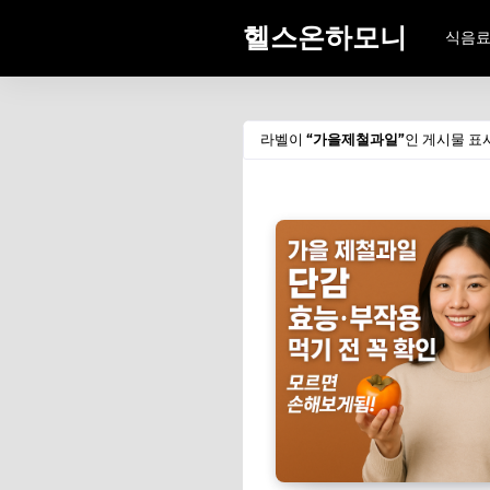
헬스온하모니
식음
라벨이
가을제철과일
인 게시물 표