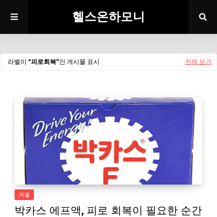
헬스온하모니
라벨이
피로회복
인 게시물 표시
전체 보기
겨울
박카스 에프액, 피로 회복이 필요한 순간