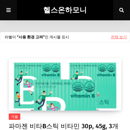
헬스온하모니
라벨이
사용 환경 고려
인 게시물 표시
전체 보기
겨울
파마젠 비타B스틱 비타민 30p, 45g, 3개