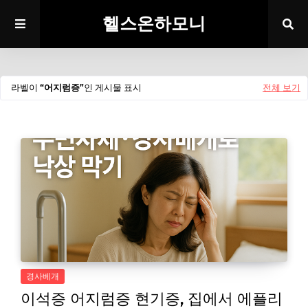
헬스온하모니
라벨이
어지럼증
인 게시물 표시
전체 보기
경사베개
이석증 어지럼증 현기증, 집에서 에플리