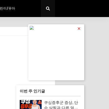
린이/유아
✕
전체 보기
이번 주 인기글
쿠싱증후군 증상, 단
순 살찜과 다른 얼굴·