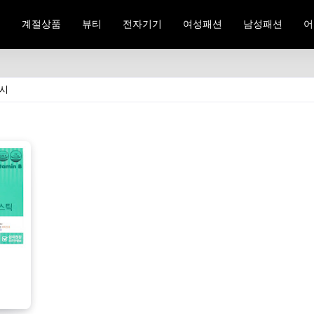
료
계절상품
뷰티
전자기기
여성패션
남성패션
어
표시