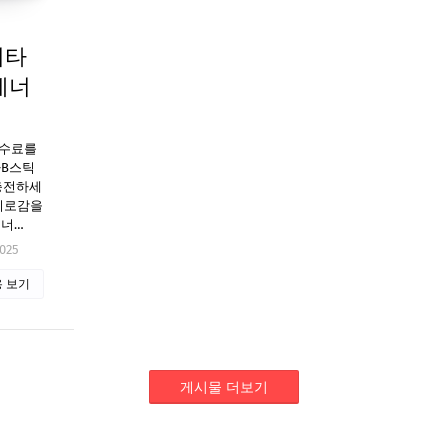
비타
 에너
수수료를
타B스틱
 충전하세
 피로감을
에너…
2025
 보기
게시물 더보기