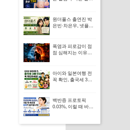
배·보라색 튼살 신호
7가지
원더풀스 출연진 박
은빈·차은우, 넷플릭
스 8부작 정보 빠르게
확인
폭염과 피로감이 점
점 심해지는 이유…
‘기후되먹임’이 우리
몸까지 바꾸고 있었
다
아이와 일본여행 전
꼭 확인, 출국세 3배
인상과 만 2세 미만
면제 기준
백반증 프로토픽
0.03%, 이럴 때 바르
면 효과보다 자극이
먼저 옵니다