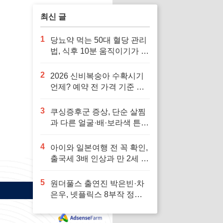
최신 글
1
당뇨약 먹는 50대 혈당 관리
법, 식후 10분 움직이기가 답
입니다
2
2026 신비복숭아 수확시기
언제? 예약 전 가격 기준 모
르면 잘못 삽니다
3
쿠싱증후군 증상, 단순 살찜
과 다른 얼굴·배·보라색 튼살
신호 7가지
4
아이와 일본여행 전 꼭 확인,
출국세 3배 인상과 만 2세 미
만 면제 기준
5
원더풀스 출연진 박은빈·차
은우, 넷플릭스 8부작 정보
빠르게 확인