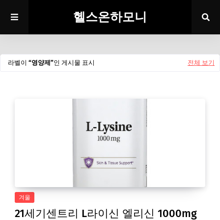
헬스온하모니
라벨이
영양제
인 게시물 표시
전체 보기
겨울
21세기센트리 L라이신 엘리신 1000mg