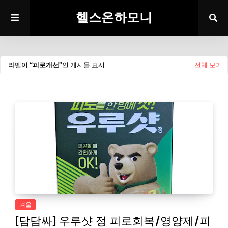
헬스온하모니
라벨이
피로개선
인 게시물 표시
전체 보기
겨울
[담담싸] 우루샷 정 피로회복/영양제/피