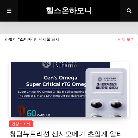
헬스온하모니
라벨이
소비자
인 게시물 표시
전체 보기
건강보조제
청담뉴트리션 센시오메가 초임계 알티