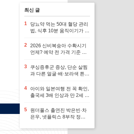
최신 글
1
당뇨약 먹는 50대 혈당 관리
법, 식후 10분 움직이기가 답
입니다
2
2026 신비복숭아 수확시기
언제? 예약 전 가격 기준 모
르면 잘못 삽니다
3
쿠싱증후군 증상, 단순 살찜
과 다른 얼굴·배·보라색 튼살
신호 7가지
4
아이와 일본여행 전 꼭 확인,
출국세 3배 인상과 만 2세 미
만 면제 기준
5
원더풀스 출연진 박은빈·차
은우, 넷플릭스 8부작 정보
빠르게 확인