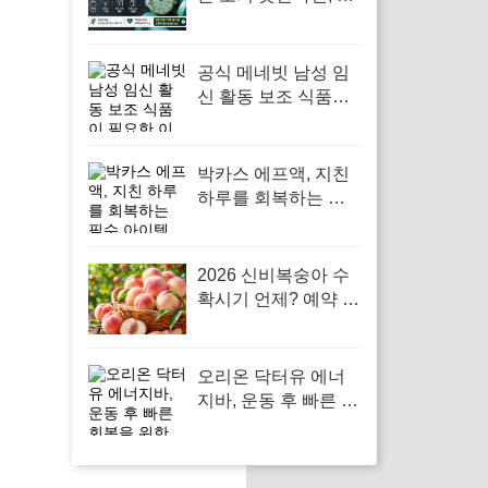
와치 로열팝 포켓워
치
공식 메네빗 남성 임
신 활동 보조 식품이
필요한 이유는 건강
한 임신을 위한 필수
영양소를 지원하기
박카스 에프액, 지친
때문입니다.
하루를 회복하는 필
수 아이템
2026 신비복숭아 수
확시기 언제? 예약 전
가격 기준 모르면 잘
못 삽니다
오리온 닥터유 에너
지바, 운동 후 빠른 회
복을 위한 에너지 보
충