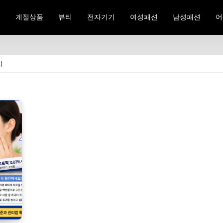
료
계절상품
뷰티
전자기기
여성패션
남성패션
어
시