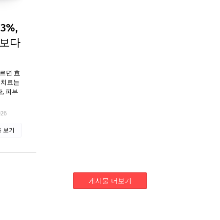
3%,
과보다
바르면 효
 치료는
, 피부
026
 보기
게시물 더보기