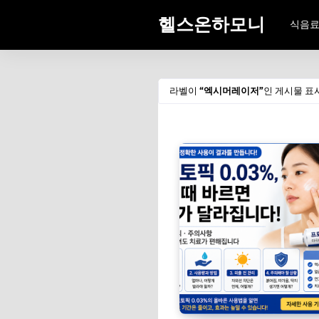
헬스온하모니
식음
라벨이
엑시머레이저
인 게시물 표