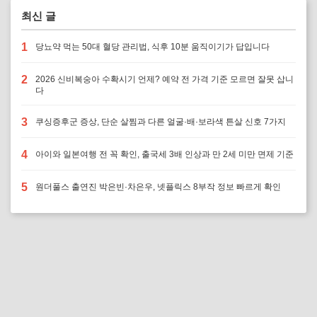
최신 글
1
당뇨약 먹는 50대 혈당 관리법, 식후 10분 움직이기가 답입니다
2
2026 신비복숭아 수확시기 언제? 예약 전 가격 기준 모르면 잘못 삽니
다
3
쿠싱증후군 증상, 단순 살찜과 다른 얼굴·배·보라색 튼살 신호 7가지
4
아이와 일본여행 전 꼭 확인, 출국세 3배 인상과 만 2세 미만 면제 기준
5
원더풀스 출연진 박은빈·차은우, 넷플릭스 8부작 정보 빠르게 확인