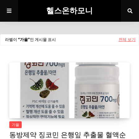
헬스온하모니
라벨이
가을
인 게시물 표시
전체 보기
가을
동방제약 징코민 은행잎 추출물 혈액순