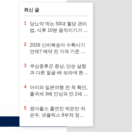
최신 글
1
당뇨약 먹는 50대 혈당 관리
법, 식후 10분 움직이기가 답
입니다
2
2026 신비복숭아 수확시기
언제? 예약 전 가격 기준 모
르면 잘못 삽니다
3
쿠싱증후군 증상, 단순 살찜
과 다른 얼굴·배·보라색 튼살
신호 7가지
4
아이와 일본여행 전 꼭 확인,
출국세 3배 인상과 만 2세 미
만 면제 기준
5
원더풀스 출연진 박은빈·차
은우, 넷플릭스 8부작 정보
빠르게 확인