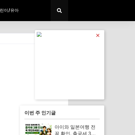
린이/유아
✕
전체 보기
이번 주 인기글
아이와 일본여행 전
꼭 확인, 출국세 3배