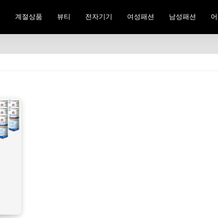
료
계절상품
뷰티
전자기기
여성패션
남성패션
어