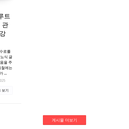
루트
뇨 관
건강
수수료를
당뇨식 글
도움을 주
겨울철에는
가 …
2025
 보기
게시물 더보기