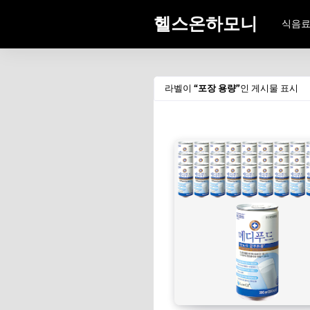
헬스온하모니
식음
라벨이
포장 용량
인 게시물 표시