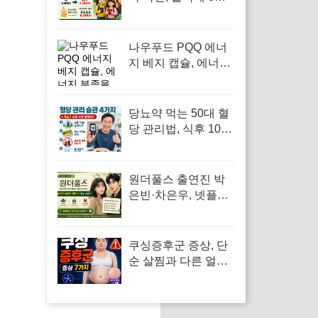
인상과 만 2세 미만
면제 기준
나우푸드 PQQ 에너
지 베지 캡슐, 에너지
부족을 느끼는 모든
이에게 필요한 영양
제
당뇨약 먹는 50대 혈
당 관리법, 식후 10분
움직이기가 답입니다
원더풀스 출연진 박
은빈·차은우, 넷플릭
스 8부작 정보 빠르게
확인
쿠싱증후군 증상, 단
순 살찜과 다른 얼굴·
배·보라색 튼살 신호
7가지