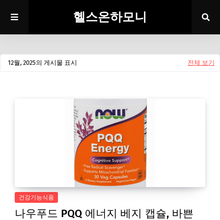
헬스온하모니
12월, 2025의 게시물 표시
전체 보기
건강기능식품
나우푸드 PQQ 에너지 베지 캡슐, 바쁜