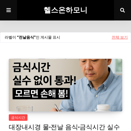
헬스온하모니
라벨이
전날음식
인 게시물 표시
전체 보기
금식시간
대장내시경 물·전날 음식·금식시간 실수