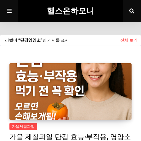
헬스온하모니
라벨이
단감영양소
인 게시물 표시
전체 보기
가을제철과일
가을 제철과일 단감 효능·부작용, 영양소