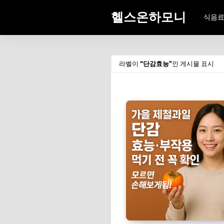
헬스온하모니
식음
라벨이
단감효능
인 게시물 표시