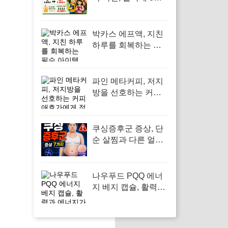
인상과 만 2세 미만
면제 기준
박카스 에프액, 지친
하루를 회복하는 필
수 아이템
파인 메타커피, 저지
방을 선호하는 커피
애호가에게 적합
쿠싱증후군 증상, 단
순 살찜과 다른 얼굴·
배·보라색 튼살 신호
7가지
나우푸드 PQQ 에너
지 베지 캡슐, 활력과
에너지가 필요한 순
간에