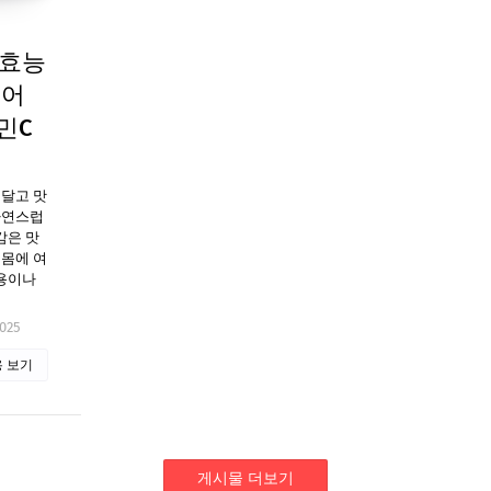
 효능
이어
민C
 달고 맛
자연스럽
감은 맛
 몸에 여
작용이나
2025
 보기
게시물 더보기