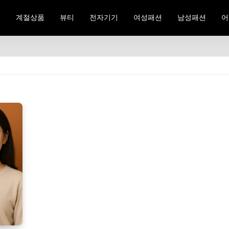
료
계절상품
뷰티
전자기기
여성패션
남성패션
어