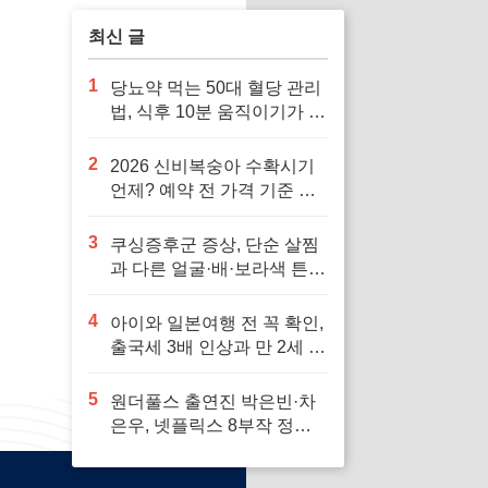
최신 글
1
당뇨약 먹는 50대 혈당 관리
법, 식후 10분 움직이기가 답
입니다
2
2026 신비복숭아 수확시기
언제? 예약 전 가격 기준 모
르면 잘못 삽니다
3
쿠싱증후군 증상, 단순 살찜
과 다른 얼굴·배·보라색 튼살
신호 7가지
4
아이와 일본여행 전 꼭 확인,
출국세 3배 인상과 만 2세 미
만 면제 기준
5
원더풀스 출연진 박은빈·차
은우, 넷플릭스 8부작 정보
빠르게 확인