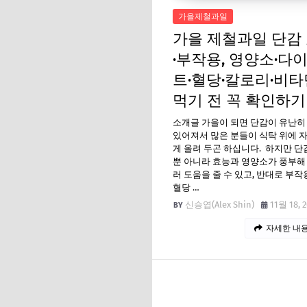
가을제철과일
가을 제철과일 단감
·부작용, 영양소·다
트·혈당·칼로리·비타
먹기 전 꼭 확인하기
소개글 가을이 되면 단감이 유난히
있어져서 많은 분들이 식탁 위에 
게 올려 두곤 하십니다. 하지만 단
뿐 아니라 효능과 영양소가 풍부해
러 도움을 줄 수 있고, 반대로 부
혈당 …
신승엽(Alex Shin)
11월 18, 
자세한 내용