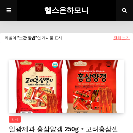
헬스온하모니
라벨이
보관 방법
인 게시물 표시
전체 보기
간식
일광제과 홍삼양갱 250g + 고려홍삼젤