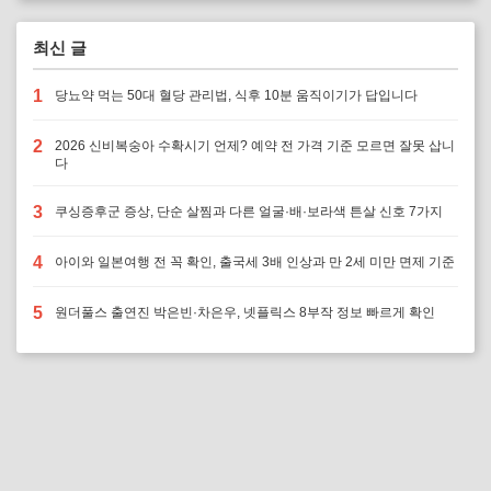
최신 글
1
당뇨약 먹는 50대 혈당 관리법, 식후 10분 움직이기가 답입니다
2
2026 신비복숭아 수확시기 언제? 예약 전 가격 기준 모르면 잘못 삽니
다
3
쿠싱증후군 증상, 단순 살찜과 다른 얼굴·배·보라색 튼살 신호 7가지
4
아이와 일본여행 전 꼭 확인, 출국세 3배 인상과 만 2세 미만 면제 기준
5
원더풀스 출연진 박은빈·차은우, 넷플릭스 8부작 정보 빠르게 확인