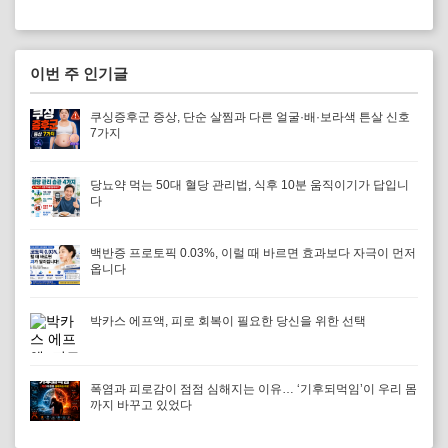
이번 주 인기글
쿠싱증후군 증상, 단순 살찜과 다른 얼굴·배·보라색 튼살 신호
7가지
당뇨약 먹는 50대 혈당 관리법, 식후 10분 움직이기가 답입니
다
백반증 프로토픽 0.03%, 이럴 때 바르면 효과보다 자극이 먼저
옵니다
박카스 에프액, 피로 회복이 필요한 당신을 위한 선택
폭염과 피로감이 점점 심해지는 이유… ‘기후되먹임’이 우리 몸
까지 바꾸고 있었다