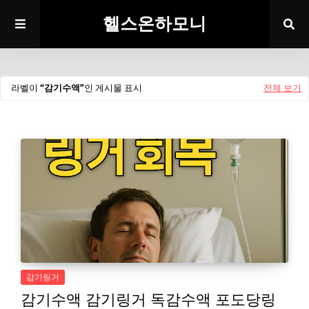
헬스온하모니
라벨이
감기수액
인 게시물 표시
전체 보기
감기링거
감기수액 감기링거 독감수액 포도당링