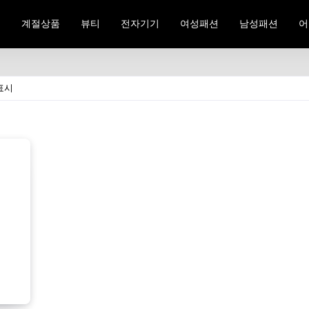
료
계절상품
뷰티
전자기기
여성패션
남성패션
어
표시