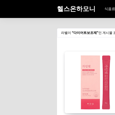
헬스온하모니
식음
라벨이
다이어트보조제
인 게시물 