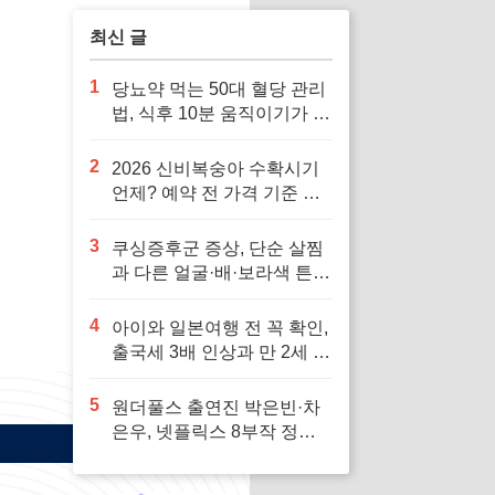
최신 글
1
당뇨약 먹는 50대 혈당 관리
법, 식후 10분 움직이기가 답
입니다
2
2026 신비복숭아 수확시기
언제? 예약 전 가격 기준 모
르면 잘못 삽니다
3
쿠싱증후군 증상, 단순 살찜
과 다른 얼굴·배·보라색 튼살
신호 7가지
4
아이와 일본여행 전 꼭 확인,
출국세 3배 인상과 만 2세 미
만 면제 기준
5
원더풀스 출연진 박은빈·차
은우, 넷플릭스 8부작 정보
빠르게 확인