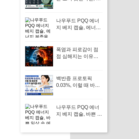
와치 로열팝 포켓워
치
나우푸드 PQQ 에너
지 베지 캡슐, 에너지
부족을 느끼는 모든
이에게 필요한 영양
제
폭염과 피로감이 점
점 심해지는 이유…
‘기후되먹임’이 우리
몸까지 바꾸고 있었
다
백반증 프로토픽
0.03%, 이럴 때 바르
면 효과보다 자극이
먼저 옵니다
나우푸드 PQQ 에너
지 베지 캡슐, 바쁜 일
상 속 에너지 보충의
필수템