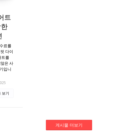
어트
강한
면
수수료를
인핏 다이
어트를
 많은 사
시기입니
2025
 보기
게시물 더보기