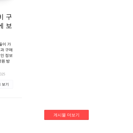
비 구
에 보
들이 가
용과 구매
적인 정보
병원 방
025
 보기
게시물 더보기