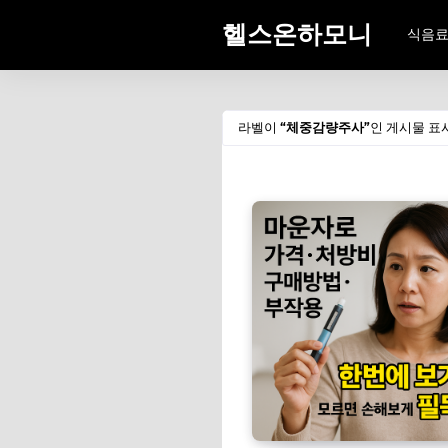
헬스온하모니
식음
라벨이
체중감량주사
인 게시물 표