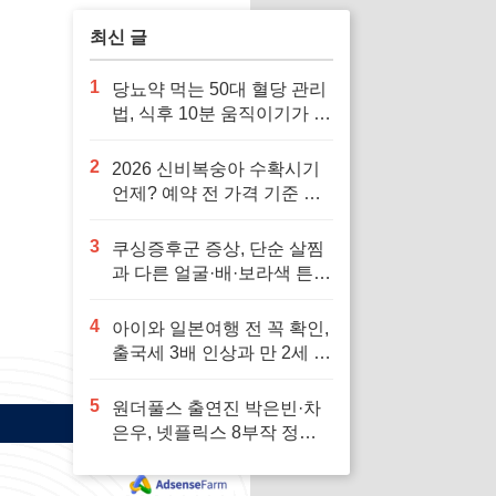
최신 글
1
당뇨약 먹는 50대 혈당 관리
법, 식후 10분 움직이기가 답
입니다
2
2026 신비복숭아 수확시기
언제? 예약 전 가격 기준 모
르면 잘못 삽니다
3
쿠싱증후군 증상, 단순 살찜
과 다른 얼굴·배·보라색 튼살
신호 7가지
4
아이와 일본여행 전 꼭 확인,
출국세 3배 인상과 만 2세 미
만 면제 기준
5
원더풀스 출연진 박은빈·차
은우, 넷플릭스 8부작 정보
빠르게 확인