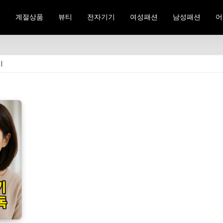
료
계절상품
뷰티
전자기기
여성패션
남성패션
어
시