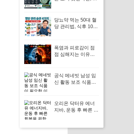
와치 로열팝 포켓워
치
당뇨약 먹는 50대 혈
당 관리법, 식후 10분
움직이기가 답입니다
폭염과 피로감이 점
점 심해지는 이유…
‘기후되먹임’이 우리
몸까지 바꾸고 있었
다
공식 메네빗 남성 임
신 활동 보조 식품이
필요한 이유는 건강
한 임신을 위한 필수
영양소를 지원하기
오리온 닥터유 에너
때문입니다.
지바, 운동 후 빠른 회
복을 위한 에너지 보
충