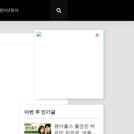
린이/유아
✕
전체 보기
이번 주 인기글
원더풀스 출연진 박
은빈·차은우, 넷플릭