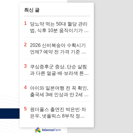
최신 글
1
당뇨약 먹는 50대 혈당 관리
법, 식후 10분 움직이기가 답
입니다
2
2026 신비복숭아 수확시기
언제? 예약 전 가격 기준 모
르면 잘못 삽니다
3
쿠싱증후군 증상, 단순 살찜
과 다른 얼굴·배·보라색 튼살
신호 7가지
4
아이와 일본여행 전 꼭 확인,
출국세 3배 인상과 만 2세 미
만 면제 기준
5
원더풀스 출연진 박은빈·차
은우, 넷플릭스 8부작 정보
빠르게 확인