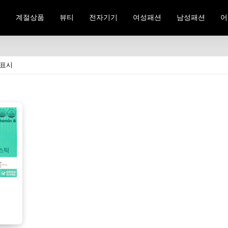
료
계절상품
뷰티
전자기기
여성패션
남성패션
어
 표시