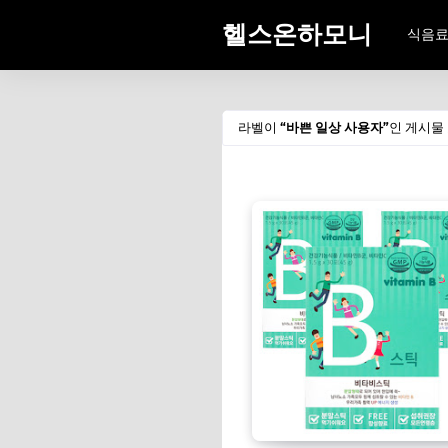
헬스온하모니
식음
라벨이
바쁜 일상 사용자
인 게시물