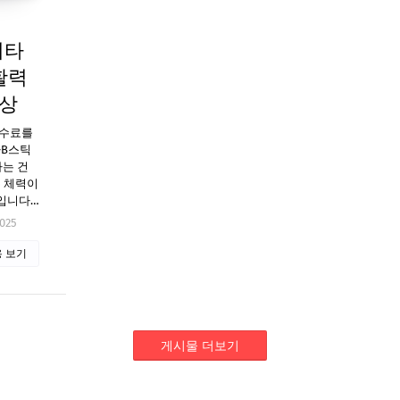
비타
 활력
일상
수수료를
타B스틱
하는 건
은 체력이
입니다…
2025
 보기
게시물 더보기