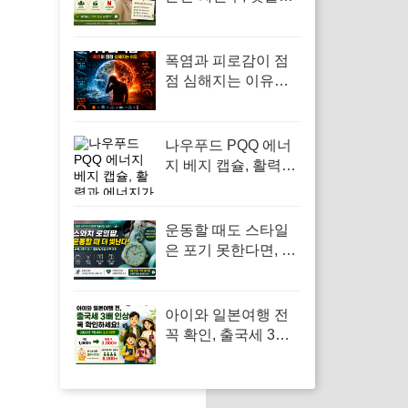
스 8부작 정보 빠르게
확인
폭염과 피로감이 점
점 심해지는 이유…
‘기후되먹임’이 우리
몸까지 바꾸고 있었
다
나우푸드 PQQ 에너
지 베지 캡슐, 활력과
에너지가 필요한 순
간에
운동할 때도 스타일
은 포기 못한다면, 스
와치 로열팝 포켓워
치
아이와 일본여행 전
꼭 확인, 출국세 3배
인상과 만 2세 미만
면제 기준