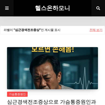
헬스온하모니
라벨이
심근경색전조증상
인 게시물 표시
전체 보기
가슴통증원인
심근경색전조증상으로 가슴통증원인과