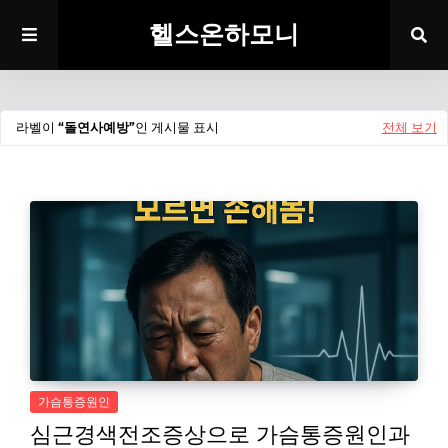
헬스온하모니
라벨이
돌연사예방
인 게시물 표시
전체 보기
가슴통증원인
심근경색전조증상으로 가슴통증원인과