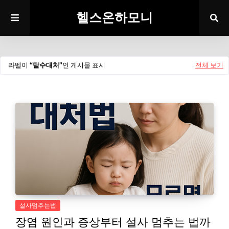
헬스온하모니
라벨이
탈수대처
인 게시물 표시
전체 보기
설사멈추는법
장염 원인과 증상부터 설사 멈추는 법까