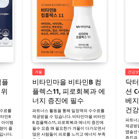
겨울
건강보
컴플
비타민마을 비타민B 컴
닥터
 위
플렉스11, 피로회복과 에
션 C
너지 증진에 필수
베지
건강
수수료를
파트너스 활동을 통해 일정액의 수수료를
비타민B
제공받을 수 있습니다. 비타민마을 비타민
파트너
수 아이템
B 컴플렉스11, 피로회복과 에너지 증진에
제공받을
량이 줄
필수 요즘 왜 필요한가 겨울이 다가오면서
앱솔션 
입니다.
많은 사람들이 피로를 느끼고 에너지 부족
증진과 