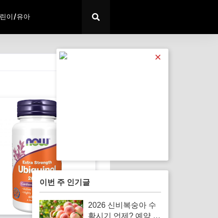
린이/유아
✕
전체 보기
이번 주 인기글
2026 신비복숭아 수
확시기 언제? 예약 전