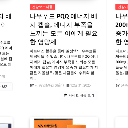
건강보조식품
건강기
지 베
나우푸드 PQQ 에너지 베
나우
진이
지 캡슐, 에너지 부족을
20
느끼는 모든 이에게 필요
증가
한 영양제
한 
수수료를
QQ 에너
파트너스 활동을 통해 일정액의 수수료를
파트너
한 모든
제공받을 수 있습니다. 나우푸드 PQQ 에너
제공받을
울철에 접
지 베지 캡슐, 에너지 부족을 느끼는 모든
200m
으로 인
이에게 필요한 영양제 요즘 왜 필요한가 지
들을 위
금은 겨울철로, 많은 사람들이 추위와 함
울철, 
025
께…
…
신승엽(Alex Shin)
12월 31, 2025
신승엽
 보기
자세한 내용 보기