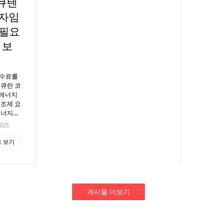
큐텐
엔자임
 필요
 보
수수료를
써큐란 코
, 에너지
보조제 요
에너지…
2025
 보기
게시물 더보기