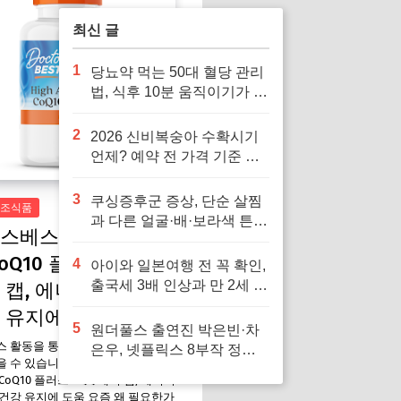
최신 글
1
당뇨약 먹는 50대 혈당 관리
법, 식후 10분 움직이기가 답
입니다
2
2026 신비복숭아 수확시기
언제? 예약 전 가격 기준 모
르면 잘못 삽니다
3
쿠싱증후군 증상, 단순 살찜
조식품
과 다른 얼굴·배·보라색 튼살
스베스트 하이 앱솔
신호 7가지
oQ10 플러스 PQQ
4
아이와 일본여행 전 꼭 확인,
출국세 3배 인상과 만 2세 미
 캡, 에너지 증진과
만 면제 기준
 유지에 도움
5
원더풀스 출연진 박은빈·차
스 활동을 통해 일정액의 수수료를
은우, 넷플릭스 8부작 정보
 수 있습니다. 닥터스베스트 하이
빠르게 확인
CoQ10 플러스 PQQ 베지 캡, 에너지
건강 유지에 도움 요즘 왜 필요한가