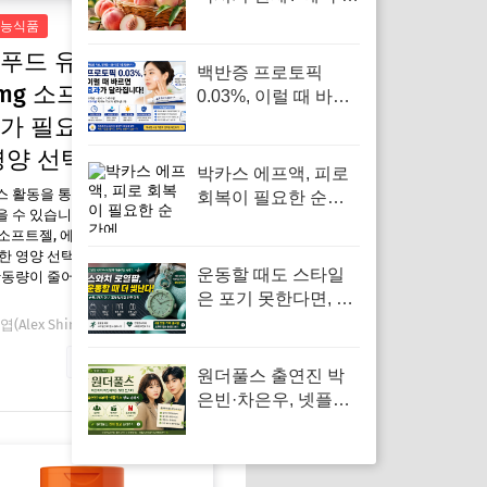
가격 기준 모르면 잘
능식품
못 삽니다
푸드 유비퀴놀
백반증 프로토픽
0mg 소프트젤, 에너지
0.03%, 이럴 때 바르
면 효과보다 자극이
가 필요한 분들을 위
먼저 옵니다
영양 선택
박카스 에프액, 피로
스 활동을 통해 일정액의 수수료를
회복이 필요한 순간
 수 있습니다. 나우푸드 유비퀴놀
에
g 소프트젤, 에너지 증가가 필요한 분
한 영양 선택 요즘 왜 필요한가 겨
운동할 때도 스타일
활동량이 줄어들고 기온이 낮아지면
은 포기 못한다면, 스
와치 로열팝 포켓워
(Alex Shin)
12월 30, 2025
치
자세한 내용 보기
원더풀스 출연진 박
은빈·차은우, 넷플릭
스 8부작 정보 빠르게
확인