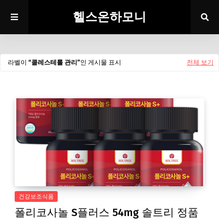
헬스온하모니
라벨이
콜레스테롤 관리
인 게시물 표시
전체 보기
건강보조식품
폴리코사놀 S플러스 54mg 솔트리 정품