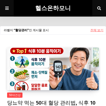
헬스온하모니
라벨이
혈당관리
인 게시물 표시
전체 보기
50대건강
당뇨약 먹는 50대 혈당 관리법, 식후 10