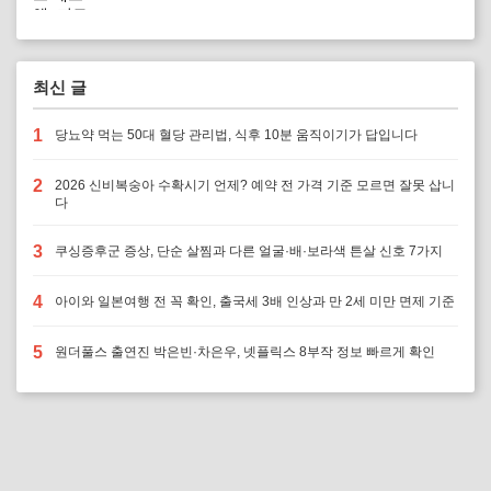
최신 글
1
당뇨약 먹는 50대 혈당 관리법, 식후 10분 움직이기가 답입니다
2
2026 신비복숭아 수확시기 언제? 예약 전 가격 기준 모르면 잘못 삽니
다
3
쿠싱증후군 증상, 단순 살찜과 다른 얼굴·배·보라색 튼살 신호 7가지
4
아이와 일본여행 전 꼭 확인, 출국세 3배 인상과 만 2세 미만 면제 기준
5
원더풀스 출연진 박은빈·차은우, 넷플릭스 8부작 정보 빠르게 확인