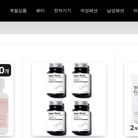
료
계절상품
뷰티
전자기기
여성패션
남성패션
어