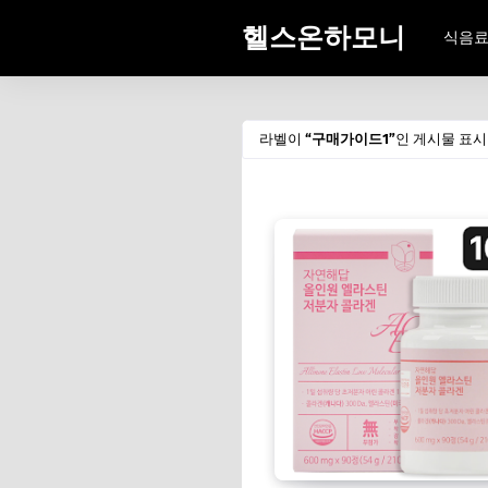
헬스온하모니
식음
라벨이
구매가이드1
인 게시물 표시