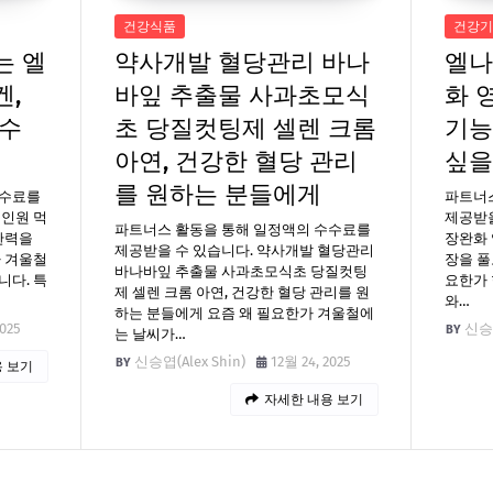
건강식품
건강기
는 엘
약사개발 혈당관리 바나
엘나
겐,
바잎 추출물 사과초모식
화 
필수
초 당질컷팅제 셀렌 크롬
기능
아연, 건강한 혈당 관리
싶을
를 원하는 분들에게
수수료를
파트너
올인원 먹
제공받을
파트너스 활동을 통해 일정액의 수수료를
탄력을
장완화 
제공받을 수 있습니다. 약사개발 혈당관리
가 겨울철
장을 풀
바나바잎 추출물 사과초모식초 당질컷팅
니다. 특
요한가 
제 셀렌 크롬 아연, 건강한 혈당 관리를 원
와…
하는 분들에게 요즘 왜 필요한가 겨울철에
2025
신승엽
는 날씨가…
신승엽(Alex Shin)
12월 24, 2025
 보기
자세한 내용 보기