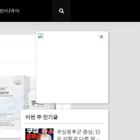
린이/유아
✕
전체 보기
이번 주 인기글
쿠싱증후군 증상, 단
순 살찜과 다른 얼굴·