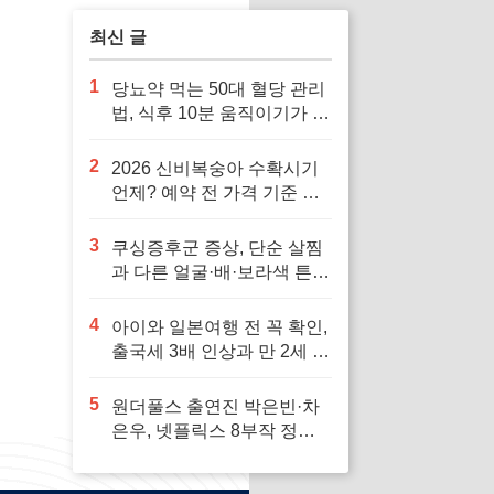
최신 글
1
당뇨약 먹는 50대 혈당 관리
법, 식후 10분 움직이기가 답
입니다
2
2026 신비복숭아 수확시기
언제? 예약 전 가격 기준 모
르면 잘못 삽니다
3
쿠싱증후군 증상, 단순 살찜
과 다른 얼굴·배·보라색 튼살
신호 7가지
4
아이와 일본여행 전 꼭 확인,
출국세 3배 인상과 만 2세 미
만 면제 기준
5
원더풀스 출연진 박은빈·차
은우, 넷플릭스 8부작 정보
빠르게 확인