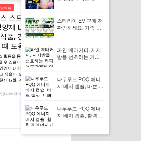
배·보라색 튼살 신호
능식품
7가지
스 스트레스 긴장완
스타리아 EV 구매 전
영양제 L 테아닌 건강
확인하세요: 가족·사
업자·통학차 조건별
식품, 긴장을 풀고
보조금 차이
 때 도움됩니다
파인 메타커피, 저지
스 활동을 통해 일정액의 수수료를
방을 선호하는 커피
 수 있습니다. 엘나스 스트레스 긴
애호가에게 적합
영양제 L 테아닌 건강기능식품, 긴
고 싶을 때 도움됩니다 요즘 왜 필
나우푸드 PQQ 에너
현재 12월, 겨울철은 특히 스트레스
지 베지 캡슐, 바쁜 일
상 속 에너지 보충의
(Alex Shin)
12월 23, 2025
필수템
자세한 내용 보기
나우푸드 PQQ 에너
지 베지 캡슐, 활력과
에너지가 필요한 순
간에