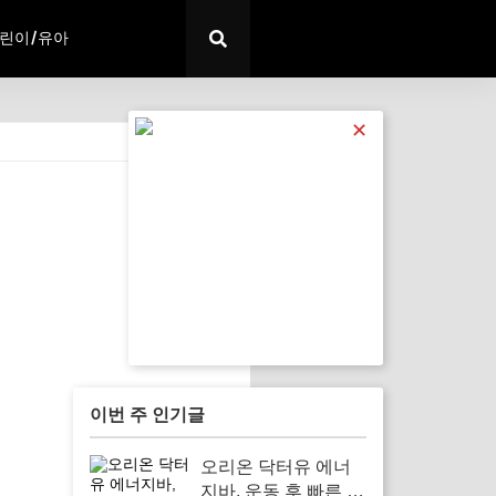
린이/유아
✕
전체 보기
이번 주 인기글
오리온 닥터유 에너
지바, 운동 후 빠른 회