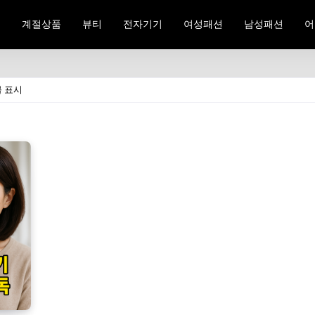
료
계절상품
뷰티
전자기기
여성패션
남성패션
어
물 표시