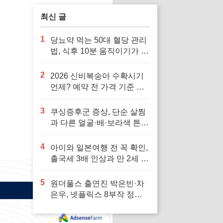
때문입니다.
최신 글
1
당뇨약 먹는 50대 혈당 관리
법, 식후 10분 움직이기가 답
입니다
2
2026 신비복숭아 수확시기
언제? 예약 전 가격 기준 모
르면 잘못 삽니다
3
쿠싱증후군 증상, 단순 살찜
과 다른 얼굴·배·보라색 튼살
신호 7가지
4
아이와 일본여행 전 꼭 확인,
출국세 3배 인상과 만 2세 미
만 면제 기준
5
원더풀스 출연진 박은빈·차
은우, 넷플릭스 8부작 정보
빠르게 확인