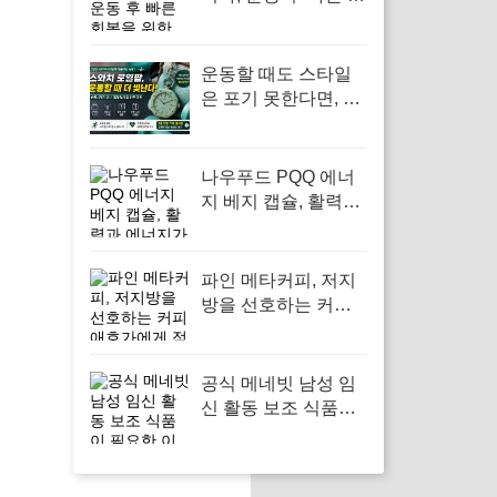
복을 위한 에너지 보
충
운동할 때도 스타일
은 포기 못한다면, 스
와치 로열팝 포켓워
치
나우푸드 PQQ 에너
지 베지 캡슐, 활력과
에너지가 필요한 순
간에
파인 메타커피, 저지
방을 선호하는 커피
애호가에게 적합
공식 메네빗 남성 임
신 활동 보조 식품이
필요한 이유는 건강
한 임신을 위한 필수
영양소를 지원하기