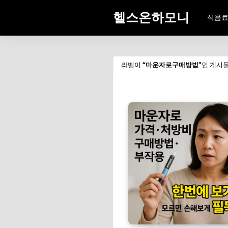
헬스온하모니
식음
라벨이
마운자로구매방법
인 게시