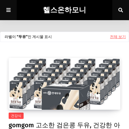
헬스온하모니
라벨이
두유
인 게시물 표시
전체 보기
건강식
gomgom 고소한 검은콩 두유, 건강한 아