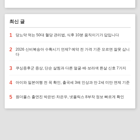
최신 글
1
당뇨약 먹는 50대 혈당 관리법, 식후 10분 움직이기가 답입니다
2
2026 신비복숭아 수확시기 언제? 예약 전 가격 기준 모르면 잘못 삽니
다
3
쿠싱증후군 증상, 단순 살찜과 다른 얼굴·배·보라색 튼살 신호 7가지
4
아이와 일본여행 전 꼭 확인, 출국세 3배 인상과 만 2세 미만 면제 기준
5
원더풀스 출연진 박은빈·차은우, 넷플릭스 8부작 정보 빠르게 확인