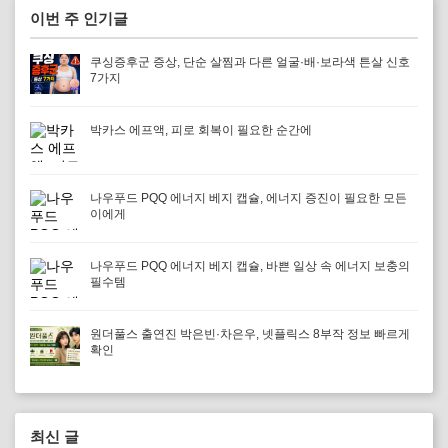
이번 주 인기글
쿠싱증후군 증상, 단순 살찜과 다른 얼굴·배·보라색 튼살 신호
7가지
박카스 에프액, 피로 회복이 필요한 순간에
나우푸드 PQQ 에너지 베지 캡슐, 에너지 증진이 필요한 모든
이에게
나우푸드 PQQ 에너지 베지 캡슐, 바쁜 일상 속 에너지 보충의
필수템
원더풀스 출연진 박은빈·차은우, 넷플릭스 8부작 정보 빠르게
확인
최신 글