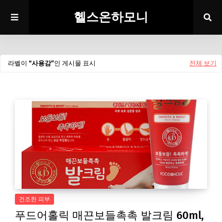
헬스온하모니
라벨이
사용감
인 게시물 표시
전체 보기
건조한 피부
푸드어홀릭 매끈보들촉촉 발크림 60ml,