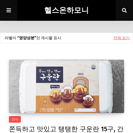
헬스온하모니
라벨이
영양성분
인 게시물 표시
전체 보기
간식
쫀득하고 맛있고 탱탱한 구운란 15구, 간