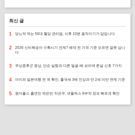
최신 글
1
당뇨약 먹는 50대 혈당 관리법, 식후 10분 움직이기가 답입니다
2
2026 신비복숭아 수확시기 언제? 예약 전 가격 기준 모르면 잘못 삽니
다
3
쿠싱증후군 증상, 단순 살찜과 다른 얼굴·배·보라색 튼살 신호 7가지
4
아이와 일본여행 전 꼭 확인, 출국세 3배 인상과 만 2세 미만 면제 기준
5
원더풀스 출연진 박은빈·차은우, 넷플릭스 8부작 정보 빠르게 확인