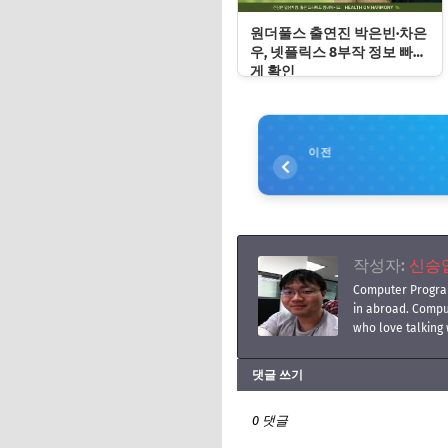
원더풀스 출연진 박은빈·차은
우, 넷플릭스 8부작 정보 빠르
게 확인
이전
작성자:
신승엽(
Computer Progra
in abroad. Compu
who love talking 
댓글 쓰기
0 댓글