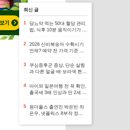
최신 글
1
당뇨약 먹는 50대 혈당 관리
법, 식후 10분 움직이기가 답
입니다
2
2026 신비복숭아 수확시기
언제? 예약 전 가격 기준 모
르면 잘못 삽니다
3
쿠싱증후군 증상, 단순 살찜
과 다른 얼굴·배·보라색 튼살
신호 7가지
4
아이와 일본여행 전 꼭 확인,
출국세 3배 인상과 만 2세 미
만 면제 기준
5
원더풀스 출연진 박은빈·차
은우, 넷플릭스 8부작 정보
빠르게 확인