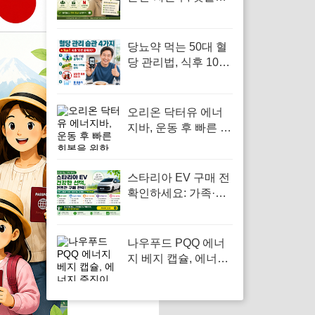
스 8부작 정보 빠르게
확인
당뇨약 먹는 50대 혈
당 관리법, 식후 10분
움직이기가 답입니다
오리온 닥터유 에너
지바, 운동 후 빠른 회
복을 위한 에너지 보
충
스타리아 EV 구매 전
확인하세요: 가족·사
업자·통학차 조건별
보조금 차이
나우푸드 PQQ 에너
지 베지 캡슐, 에너지
증진이 필요한 모든
이에게