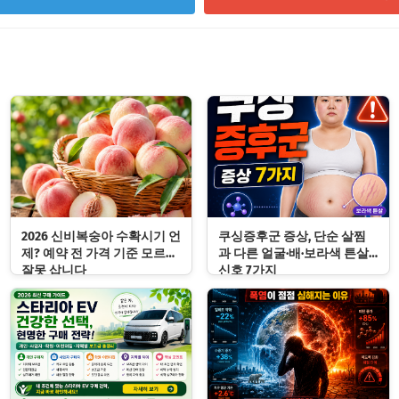
2026 신비복숭아 수확시기 언
쿠싱증후군 증상, 단순 살찜
제? 예약 전 가격 기준 모르면
과 다른 얼굴·배·보라색 튼살
잘못 삽니다
신호 7가지