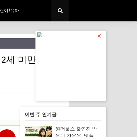
린이/유아
✕
 2세 미만 면제
이번 주 인기글
원더풀스 출연진 박
은빈·차은우, 넷플릭