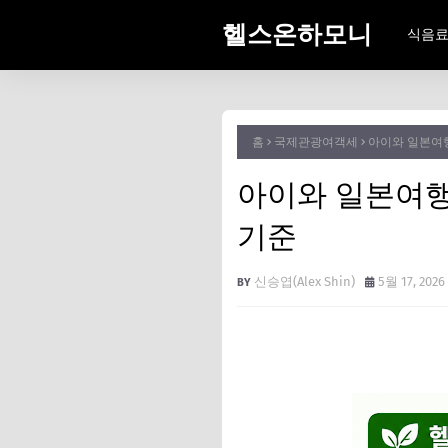
헬스온하모니
식음
홈
국제관광여객세
아이와 일본여행 
아이와 일본여행 
기준
신승엽(Alex Shin)
5월 17, 2026